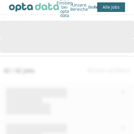
Einstieg
Unsere
bei
Benefits
FAQ
Alle Jobs
Bereiche
opta
data
42 / 42 jobs
Clear all filters