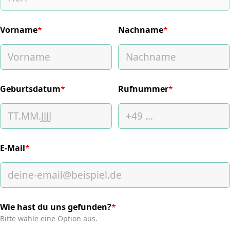
Vorname
*
Nachname
*
(required)
(required)
Geburtsdatum
*
Rufnummer
*
(required)
(required)
E-Mail
*
(required)
Wie hast du uns gefunden?
*
(required)
Bitte wähle eine Option aus.