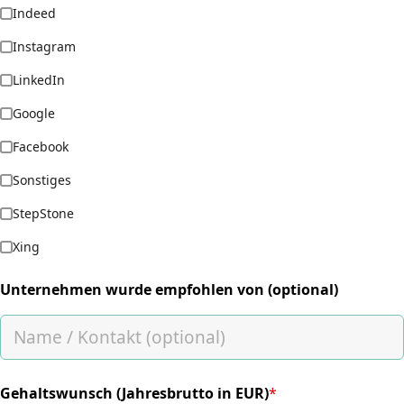
Indeed
Instagram
LinkedIn
Google
Facebook
Sonstiges
StepStone
Xing
Unternehmen wurde empfohlen von (optional)
Gehaltswunsch (Jahresbrutto in EUR)
*
(required)