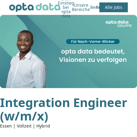
Einstieg
Unsere
bei
Benefits
FAQ
Alle Jobs
Bereiche
opta
data
Integration Engineer
(w/m/x)
Essen | Vollzeit | Hybrid