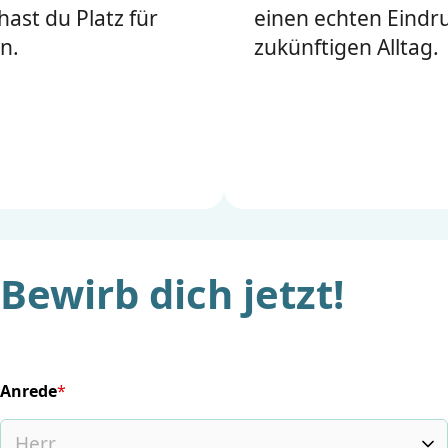
hast du Platz für
einen echten Eindr
n.
zukünftigen Alltag.
Bewirb dich jetzt!
Anrede
*
(required)