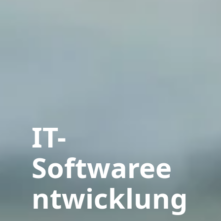
IT-
Softwaree
ntwicklung