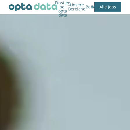
Einstieg
Unsere
bei
Benefits
FAQ
Alle Jobs
Bereiche
opta
data