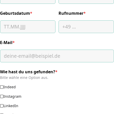
Geburtsdatum
*
Rufnummer
*
(required)
(required)
E-Mail
*
(required)
Wie hast du uns gefunden?
*
(required)
Bitte wähle eine Option aus.
Indeed
Instagram
LinkedIn