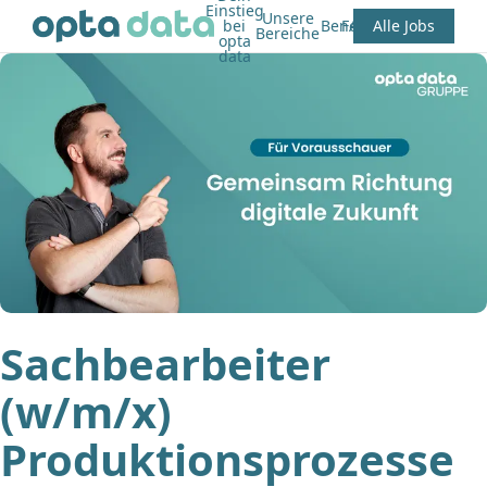
Einstieg
Unsere
bei
Benefits
FAQ
Alle Jobs
Bereiche
opta
data
Sachbearbeiter
(w/m/x)
Produktionsprozesse