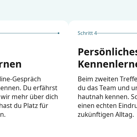
Schritt 4
Persönliche
rnen
Kennenlern
line-Gespräch
Beim zweiten Treffe
kennen. Du erfährst
du das Team und u
 wir mehr über dich
hautnah kennen. S
hast du Platz für
einen echten Eindr
n.
zukünftigen Alltag.