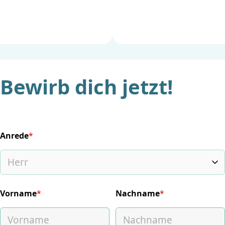
Bewirb dich jetzt!
Anrede
*
(required)
Vorname
*
Nachname
*
(required)
(required)