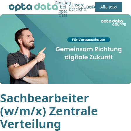
Einstieg
Unsere
bei
Benefits
FAQ
Alle Jobs
Bereiche
opta
data
Sachbearbeiter
(w/m/x) Zentrale
Verteilung