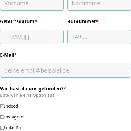
Geburtsdatum
*
Rufnummer
*
(required)
(required)
E-Mail
*
(required)
Wie hast du uns gefunden?
*
(required)
Bitte wähle eine Option aus.
Indeed
Instagram
LinkedIn