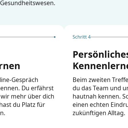
Gesundheitswesen.
Schritt 4
Persönliche
rnen
Kennenlern
line-Gespräch
Beim zweiten Treffe
kennen. Du erfährst
du das Team und u
 wir mehr über dich
hautnah kennen. S
hast du Platz für
einen echten Eindr
n.
zukünftigen Alltag.