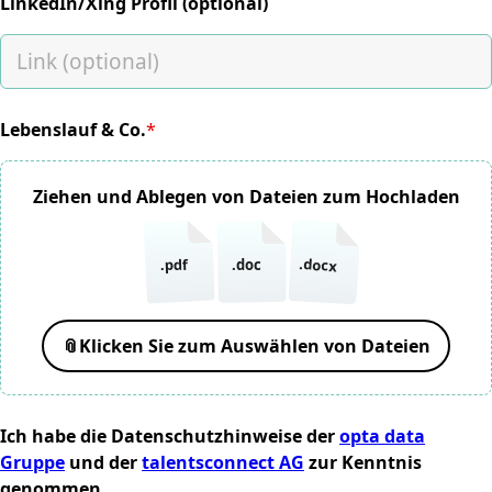
LinkedIn/Xing Profil (optional)
Lebenslauf & Co.
*
(required)
Ziehen und Ablegen von Dateien zum Hochladen
.docx
.pdf
.doc
📎
Klicken Sie zum Auswählen von Dateien
Ich habe die Datenschutzhinweise der
opta data
Gruppe
und der
talentsconnect AG
zur Kenntnis
genommen.