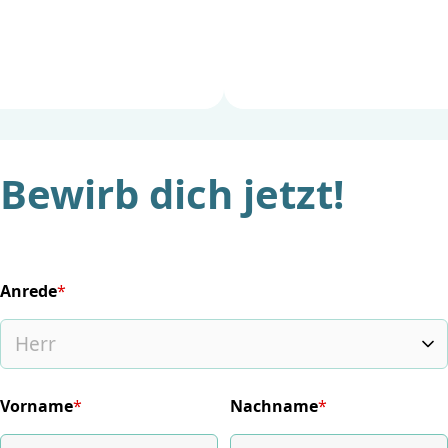
Bewirb dich jetzt!
Anrede
*
(required)
Vorname
*
Nachname
*
(required)
(required)